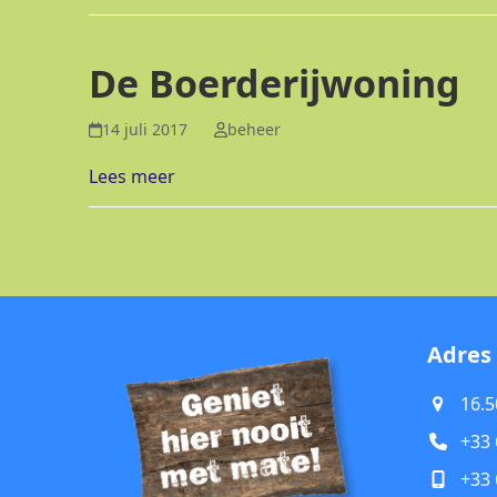
De Boerderijwoning
14 juli 2017
beheer
Lees meer
Adres
16.5
+33 
+33 