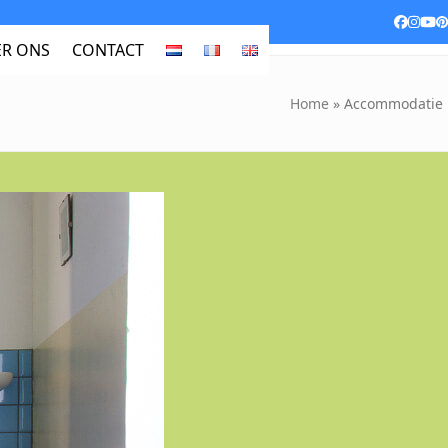
Facebo
Inst
Yo
P
R ONS
CONTACT
Home
»
Accommodatie