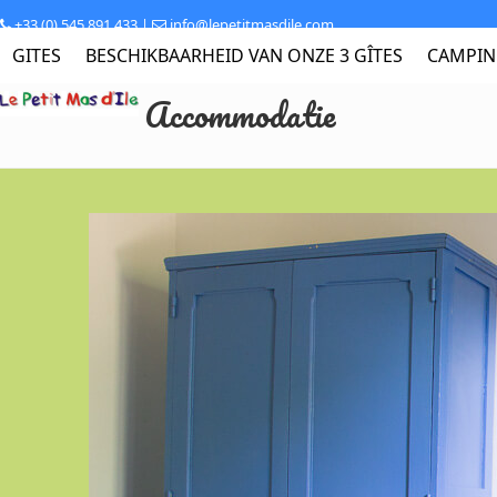
Skip
+33 (0) 545 891 433 |
info@lepetitmasdile.com
to
GITES
BESCHIKBAARHEID VAN ONZE 3 GÎTES
CAMPI
content
Accommodatie