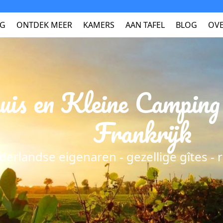
NG
ONTDEK MEER
KAMERS
AAN TAFEL
BLOG
OVE
uis en Kleine Camping 
Frankrijk
derlandse eigenaren - gezellige gîtes - 