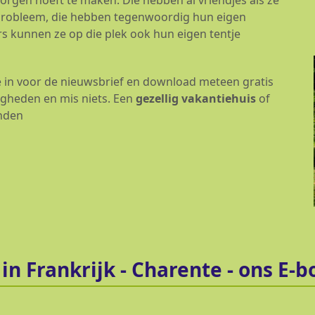
zorgen hoeft te maken. Die hebben al vriendjes als ze
n probleem, die hebben tegenwoordig hun eigen
s kunnen ze op die plek ook hun eigen tentje
 je in voor de nieuwsbrief en download meteen gratis
igheden en mis niets. Een
gezellig vakantiehuis
of
onden
 in Frankrijk - Charente - ons E-