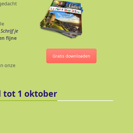
agedacht
De
Schrijf je
en fijne
Gratis downloaden
in onze
 tot 1 oktober