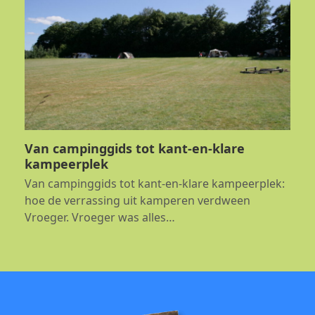
Van campinggids tot kant-en-klare
kampeerplek
Van campinggids tot kant-en-klare kampeerplek:
hoe de verrassing uit kamperen verdween
Vroeger. Vroeger was alles…