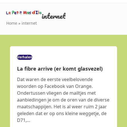
Skip
Open
Close
to
internet
mobile
mobile
content
menu
menu
Home
»
internet
Verhalen
La fibre arrive (er komt glasvezel)
Dat waren de eerste veelbelovende
woorden op Facebook van Orange.
Ondertussen vliegen de mailtjes met
aanbiedingen je om de oren van de diverse
maatschappijen. Het is al weer ruim 2 jaar
geleden dat er op ons kleine weggetje, de
D71,…