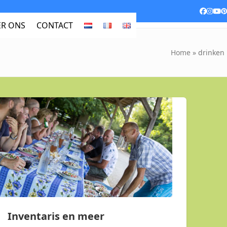
Facebo
Inst
Yo
P
R ONS
CONTACT
Home
»
drinken
Inventaris en meer