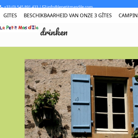
Skip
+33 (0) 545 891 433 |
info@lepetitmasdile.com
to
GITES
BESCHIKBAARHEID VAN ONZE 3 GÎTES
CAMPI
content
drinken