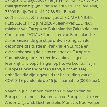
37, quai d’Orsay, 75007 Parijs Tel: 01 43 17 57 57 – E-
mail :presse.dcp@diplomatie.gouv.frPlace Beauvau,
75008 Parijs Tel: 01 49 27 38 53 – E-mail:
sec1.pressecab@interieur.gouv.frCOMMUNIQUE
PERSBERICHT 12 juni 2020M. Jean-Yves LE DRIAN,
minister van Europa en Buitenlandse Zaken de heer
Christophe CASTANER, minister van Binnenlandse
Zaken Gezien de gunstige ontwikkeling van de
gezondheidssituatie in Frankrijk en Europa en
overeenkomstig de gisteren door de Europese
Commissie gepresenteerde aanbevelingen, zal
Frankrijk alle beperkingen op het verkeer aan zijn
Europese binnengrenzen (land, lucht en zee)
opheffen die zijn ingesteld ter bestrijding van de
COVID-19-pandemie op 15 juni aumatine (00.00 uur).
Vanaf 15 juni kunnen mensen uit landen van de
Europese ruimte (lidstaten van de Europese Unie en
Andorra, IJsland, Liechtenstein, Monaco, Noorwegen,