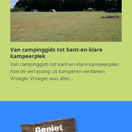
Van campinggids tot kant-en-klare
kampeerplek
Van campinggids tot kant-en-klare kampeerplek:
hoe de verrassing uit kamperen verdween
Vroeger. Vroeger was alles…