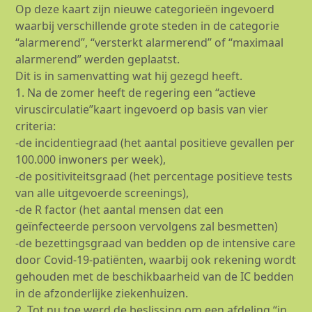
Op deze kaart zijn nieuwe categorieën ingevoerd
waarbij verschillende grote steden in de categorie
“alarmerend”, “versterkt alarmerend” of “maximaal
alarmerend” werden geplaatst.
Dit is in samenvatting wat hij gezegd heeft.
1. Na de zomer heeft de regering een “actieve
viruscirculatie”kaart ingevoerd op basis van vier
criteria:
-de incidentiegraad (het aantal positieve gevallen per
100.000 inwoners per week),
-de positiviteitsgraad (het percentage positieve tests
van alle uitgevoerde screenings),
-de R factor (het aantal mensen dat een
geïnfecteerde persoon vervolgens zal besmetten)
-de bezettingsgraad van bedden op de intensive care
door Covid-19-patiënten, waarbij ook rekening wordt
gehouden met de beschikbaarheid van de IC bedden
in de afzonderlijke ziekenhuizen.
2. Tot nu toe werd de beslissing om een afdeling “in