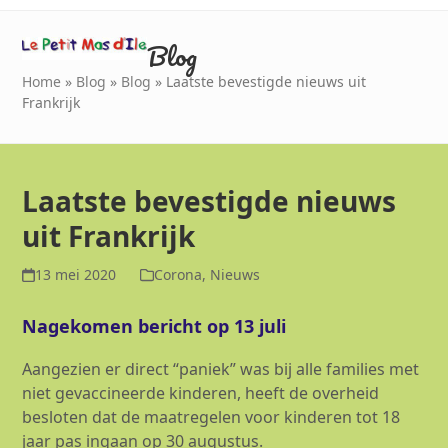
Skip
Open
Close
to
Blog
mobile
mobile
content
menu
menu
Home
»
Blog
»
Blog
»
Laatste bevestigde nieuws uit
Frankrijk
Laatste bevestigde nieuws
uit Frankrijk
13 mei 2020
Corona
,
Nieuws
Nagekomen bericht op 13 juli
Aangezien er direct “paniek” was bij alle families met
niet gevaccineerde kinderen, heeft de overheid
besloten dat de maatregelen voor kinderen tot 18
jaar pas ingaan op 30 augustus.